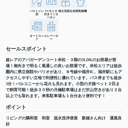
バストイレ
TVモニタ
独立洗面台
浴室乾燥機
別
付きインタ
ーホン
オートロッ
エレベータ
ク
ー
セールスポイント
超レアのアパガーデンコート米松・３階の3LDKのお部屋が登
場！南向きで明るく風通しの良いお部屋です。米松エリアは徒歩
圏内に県立病院やパリオがあり、８号線や福井IC、福井駅にもア
クセスしやすい立地で利便性に優れています。バス停までも徒歩
3分！バルコニーから花火も見れます。小型の犬猫ペット２匹ま
で飼育可能！徒歩３０秒の月極駐車場はまだ沢山空きがあり２台
以上でも取れます。来客駐車場も１台分あり便利です！
ポイント
リビングの隣和室
和室
温水洗浄便座
新婚さん向け
通風良
好