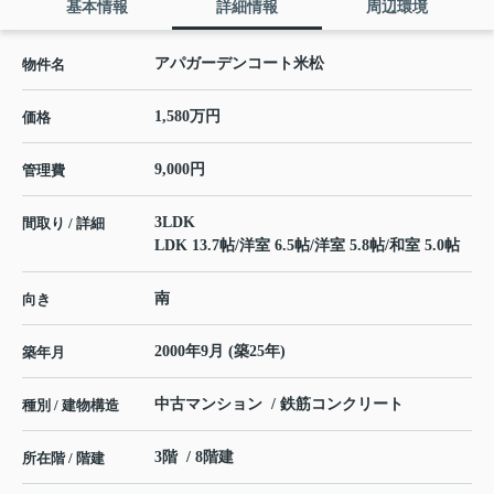
基本情報
詳細情報
周辺環境
アパガーデンコート米松
物件名
1,580万円
価格
9,000円
管理費
3LDK
間取り / 詳細
LDK 13.7帖
/
洋室 6.5帖
/
洋室 5.8帖
/
和室 5.0帖
南
向き
2000年9月 (築25年)
築年月
中古マンション / 鉄筋コンクリート
種別 / 建物構造
3階 / 8階建
所在階 / 階建