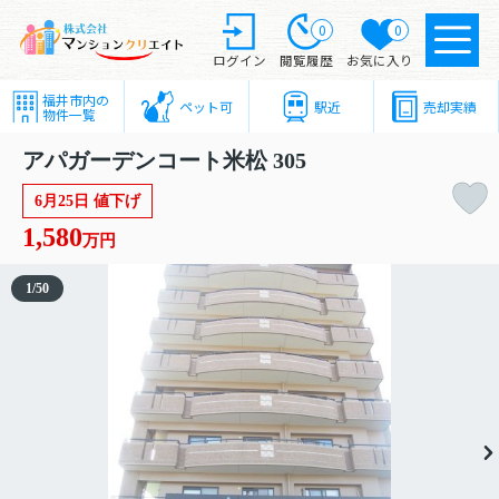
0
0
ログイン
閲覧履歴
お気に入り
福井市内の
ペット可
駅近
売却実績
物件一覧
アパガーデンコート米松 305
6月25日 値下げ
1,580
万円
1
/
50