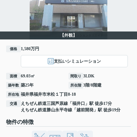
【外観】
1,580万円
価格
支払いシミュレーション
69.03㎡
3LDK
面積
間取り
築25年
3階/8階建
築年数
所在階
福井県
福井市
米松
１丁目8-18
所在地
えちぜん鉄道三国芦原線
「
福井口
」駅 徒歩17分
交通
えちぜん鉄道勝山永平寺線
「
越前開発
」駅 徒歩19分
物件の特徴