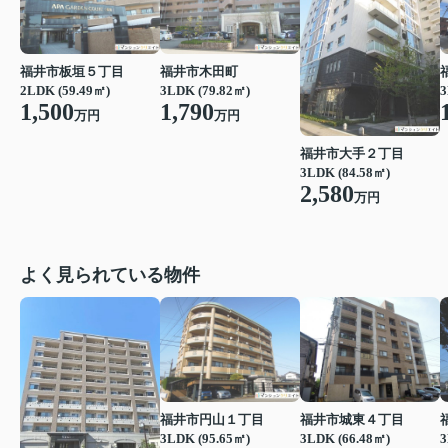
福井市板垣５丁目
福井市木田町
2LDK (59.49㎡)
3LDK (79.82㎡)
3
1,500
1,790
万円
万円
福井市大手２丁目
3LDK (84.58㎡)
2,580
万円
よく見られている物件
福井市円山１丁目
福井市城東４丁目
3LDK (95.65㎡)
3LDK (66.48㎡)
3