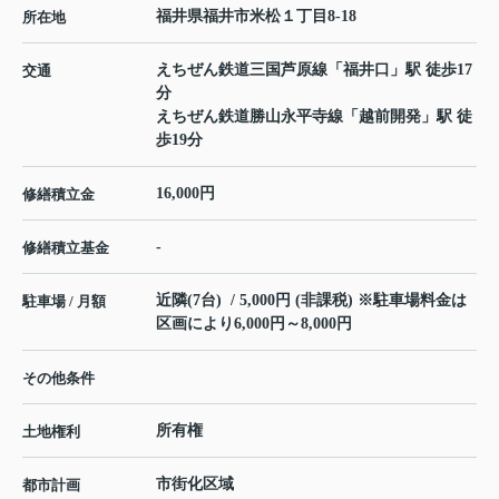
福井県
福井市
米松
１丁目8-18
所在地
えちぜん鉄道三国芦原線
「
福井口
」駅 徒歩17
交通
分
えちぜん鉄道勝山永平寺線
「
越前開発
」駅 徒
歩19分
16,000円
修繕積立金
-
修繕積立基金
近隣(7台) / 5,000円 (非課税) ※駐車場料金は
駐車場 / 月額
区画により6,000円～8,000円
その他条件
所有権
土地権利
市街化区域
都市計画