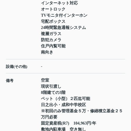
インターネット対応
オートロック
TVモニタ付インターホン
宅配ボックス
24時間緊急通報システム
複層ガラス
防犯カメラ
住戸内覧可能
南向き
-
設備(その他)
空室
備考
現状引渡し
8階建ての3階
ペット（小型）２匹迄可能
日之出小・成和中学校区
※初回のみ管理基金５万・修繕積立基金２５
万円必要
固定資産税(R7) 104,963円/年
敷地内駐車場 空き無し