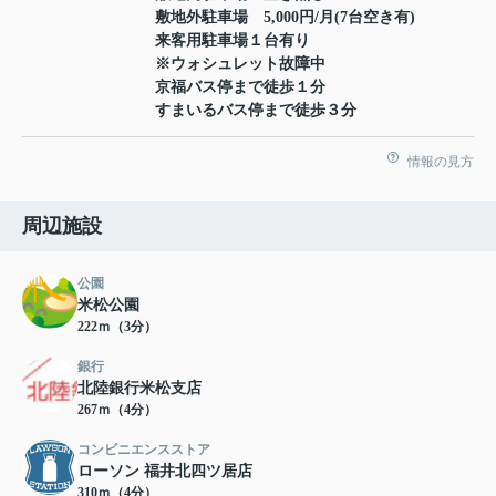
敷地外駐車場 5,000円/月(7台空き有)
来客用駐車場１台有り
※ウォシュレット故障中
京福バス停まで徒歩１分
すまいるバス停まで徒歩３分
情報の見方
周辺施設
公園
米松公園
222ｍ（3分）
銀行
北陸銀行米松支店
267ｍ（4分）
コンビニエンスストア
ローソン 福井北四ツ居店
310ｍ（4分）