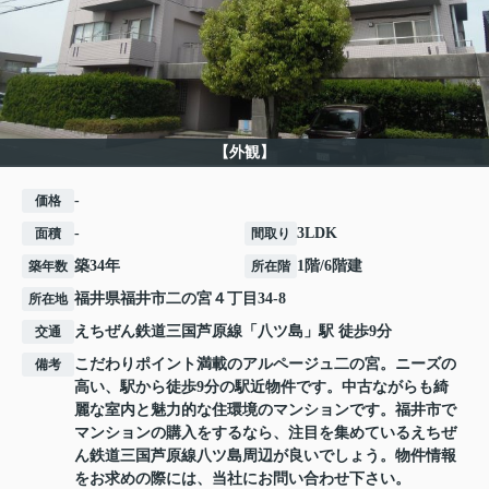
【外観】
-
価格
-
3LDK
面積
間取り
築34年
1階/6階建
築年数
所在階
福井県
福井市
二の宮
４丁目34-8
所在地
えちぜん鉄道三国芦原線
「
八ツ島
」駅 徒歩9分
交通
こだわりポイント満載のアルページュ二の宮。ニーズの
備考
高い、駅から徒歩9分の駅近物件です。中古ながらも綺
麗な室内と魅力的な住環境のマンションです。福井市で
マンションの購入をするなら、注目を集めているえちぜ
ん鉄道三国芦原線八ツ島周辺が良いでしょう。物件情報
をお求めの際には、当社にお問い合わせ下さい。