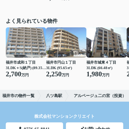
よく見られている物件
福井市成和１丁目
福井市円山１丁目
福井市城東４丁目
3LDK＋S(納戸) (89.35㎡)
3LDK (95.65㎡)
3LDK (66.48㎡)
3
2,700
2,250
1,980
万円
万円
万円
福井市の物件一覧
八ツ島駅
アルページュ二の宮（投資）
株式会社マンションクリエイト
0776-65-8841
お問い合わせ