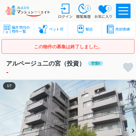
0
0
ログイン
閲覧履歴
お気に入り
福井市内の
ペット可
駅近
売却実績
物件一覧
この物件の募集は終了しました。
アルページュ二の宮（投資）
空室0
-
1
/
7