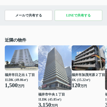
メールで共有する
LINEで共有する
近隣の物件
福井市日之出１丁目
福井市加茂河原２丁目
1LDK (49.86㎡)
1K (15.22㎡)
1,500
120
万円
万円
福井市中央１丁目
1LDK (45.85㎡)
1
3,150
万円