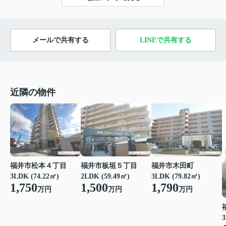
メールで共有する
LINEで共有する
近隣の物件
福井市松本４丁目
福井市板垣５丁目
福井市木田町
3LDK (74.22㎡)
2LDK (59.49㎡)
3LDK (79.82㎡)
1,750
1,500
1,790
万円
万円
万円
3