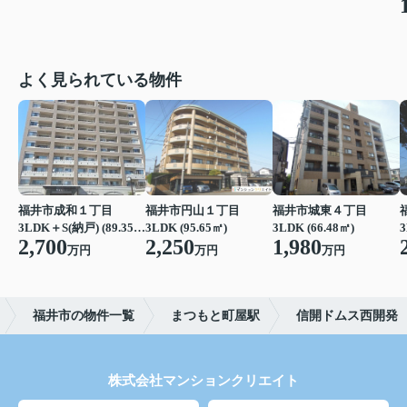
よく見られている物件
福井市成和１丁目
福井市円山１丁目
福井市城東４丁目
3LDK＋S(納戸) (89.35㎡)
3LDK (95.65㎡)
3LDK (66.48㎡)
3
2,700
2,250
1,980
万円
万円
万円
福井市の物件一覧
まつもと町屋駅
信開ドムス西開発
株式会社マンションクリエイト