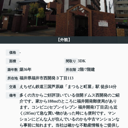
【外観】
-
価格
-
3DK
面積
間取り
築36年
2階/7階建
築年数
所在階
福井県
福井市
西開発
３丁目113
所在地
えちぜん鉄道三国芦原線
「
まつもと町屋
」駅 徒歩14分
交通
多くの方からご好評頂いている信開ドムス西開発のご紹
備考
介です。家から188mのところに福井開発郵便局があり
ます。コンビニ(セブンイレブン 福井開発3丁目店)も近
く(285m)て急な買い物があった時にも便利です。マン
ションにどんな人が住んでいるのかも中古マンションな
ら事前に知れます。当社は確かな不動産情報をご提供し