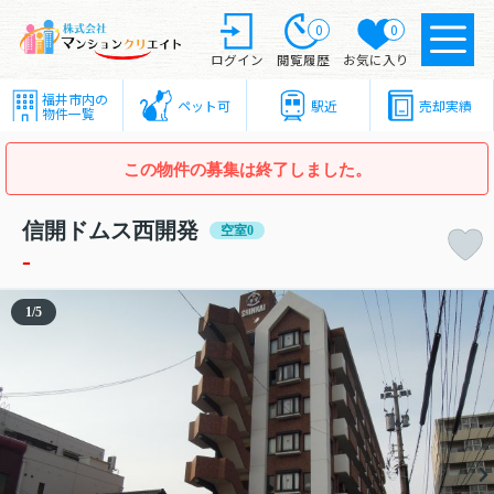
0
0
ログイン
閲覧履歴
お気に入り
福井市内の
ペット可
駅近
売却実績
物件一覧
この物件の募集は終了しました。
信開ドムス西開発
空室0
-
1
/
5