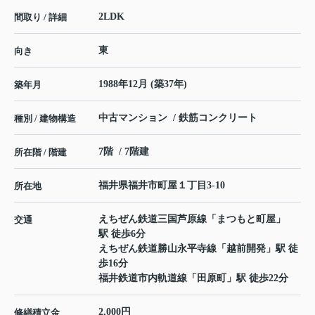
2LDK
間取り / 詳細
東
向き
1988年12月 (築37年)
築年月
中古マンション / 鉄筋コンクリート
種別 / 建物構造
7階 / 7階建
所在階 / 階建
福井県
福井市
町屋
１丁目3-10
所在地
えちぜん鉄道三国芦原線
「
まつもと町屋
」
交通
駅 徒歩6分
えちぜん鉄道勝山永平寺線
「
越前開発
」駅 徒
歩16分
福井鉄道市内軌道線
「
田原町
」駅 徒歩22分
2,000円
修繕積立金