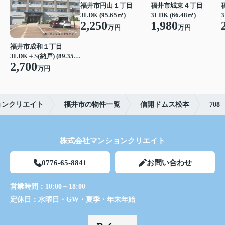
福井市円山１丁目
福井市城東４丁目
3LDK (95.65㎡)
3LDK (66.48㎡)
3
2,250
1,980
万円
万円
福井市成和１丁目
3LDK＋S(納戸) (89.35㎡)
2,700
万円
ョンクリエイト
福井市の物件一覧
信開ドムス松本
708
株式会社マンションクリエイト
0776-65-8841
お問い合わせ
営業時間：
10:00～18:00
定休日：
水曜日・GW・夏季・年末年始