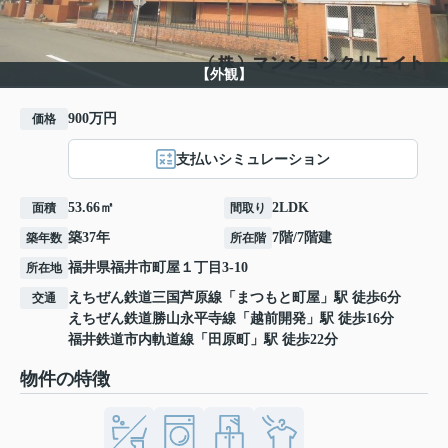
【外観】
900万円
価格
支払いシミュレーション
53.66㎡
2LDK
面積
間取り
築37年
7階/7階建
築年数
所在階
福井県
福井市
町屋
１丁目3-10
所在地
えちぜん鉄道三国芦原線
「
まつもと町屋
」駅 徒歩6分
交通
えちぜん鉄道勝山永平寺線
「
越前開発
」駅 徒歩16分
福井鉄道市内軌道線
「
田原町
」駅 徒歩22分
物件の特徴