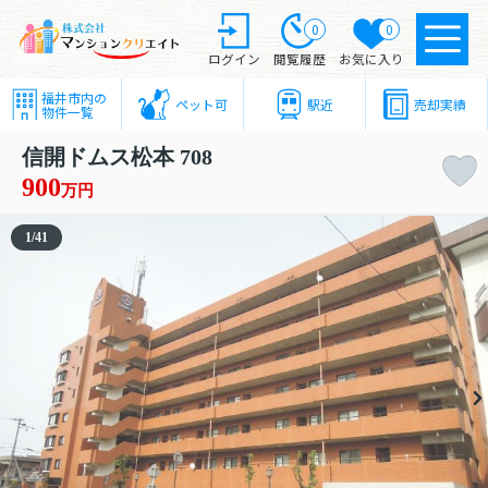
0
0
ログイン
閲覧履歴
お気に入り
福井市内の
ペット可
駅近
売却実績
物件一覧
信開ドムス松本 708
900
万円
1
/
41