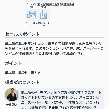
バストイレ
室内洗濯機
独立洗面台
浴室乾燥機
別
置場
オートロッ
エレベータ
ク
ー
セールスポイント
最上階の2LDKマンション！東向きで朝陽が差し込み気持ちいい
朝を迎えられます。このマンションはバス停、駅、スーパー・コ
ンビニが徒歩圏内と生活利便性の良い立地条件です。
ポイント
最上階
2LDK
東向き
担当者のコメント
最上階の2LDKマンションのお部屋です！またオート
ロックも付いているので女性も安心。さらにコンビ
ニ、スーパー、駅、バス停、小学校など、どこへ行
曽根 通之
くにも徒歩で行ける距離ですので利便性が高いで