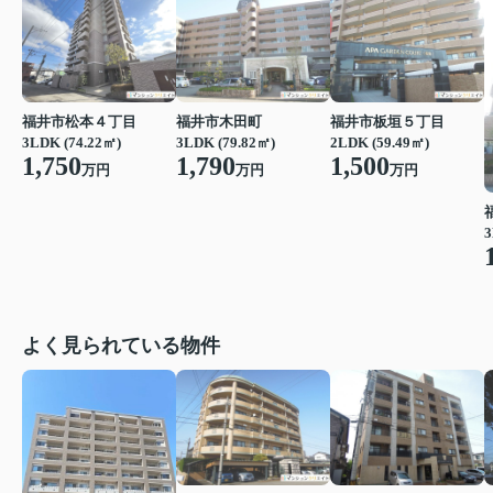
福井市松本４丁目
福井市木田町
福井市板垣５丁目
3LDK (74.22㎡)
3LDK (79.82㎡)
2LDK (59.49㎡)
1,750
1,790
1,500
万円
万円
万円
3
よく見られている物件