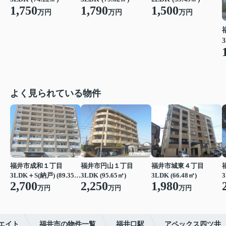
1,750
1,790
1,500
万円
万円
万円
3
よく見られている物件
福井市成和１丁目
福井市円山１丁目
福井市城東４丁目
3LDK＋S(納戸) (89.35㎡)
3LDK (95.65㎡)
3LDK (66.48㎡)
3
2,700
2,250
1,980
万円
万円
万円
エイト
福井市の物件一覧
福井口駅
アペックス四ツ井