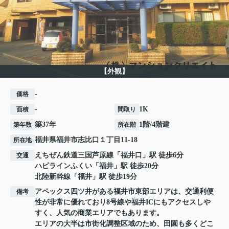
【外観】
-
価格
-
1K
面積
間取り
築37年
1階/4階建
築年数
所在階
福井県
福井市
志比口
１丁目11-18
所在地
えちぜん鉄道三国芦原線
「
福井口
」駅 徒歩6分
交通
ハピラインふくい
「
福井
」駅 徒歩20分
北陸新幹線
「
福井
」駅 徒歩19分
アペックス四ツ井がある福井市東部エリアは、交通利便
備考
性が非常に優れており8号線や福井ICにもアクセスしや
すく、人気の商業エリアでもあります。
エリアの大半は市街化調整区域のため、田園も多くどこ