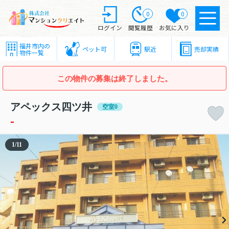
0
0
ログイン
閲覧履歴
お気に入り
福井市内の
ペット可
駅近
売却実績
物件一覧
この物件の募集は終了しました。
アペックス四ツ井
空室0
-
1
/
11