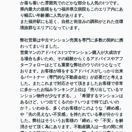
か落ち着いた雰囲気でのどかな部分も人気の1つです。
県内最大の規模をもつ福井県立病院もこのエリア内にあ
り幅広い年齢層に人気があります。
また福井駅にも近く、自然と街並みの調和がとれた住環
境抜群なエリアになっています。
弊社営業は中古マンション売買を専門に多数の契約に携
わってまいりました。
営業マンのアドバイス1つでマンション購入が大成功す
る場合も多いため、その経験からくるアドバイスやアフ
ターフォローはとても重要な弊社のウリの1つとなって
おります。お客様が得をするアドバイスがしっかり出来
るパートナー（専門的な不動産会社）が必要だと考えま
した。またこれまで対応させて頂きましたお客様で非常
に多かったお悩みランキング上位は「売り出しているマ
ンション物件が少なすぎる。」「希望するマンションは
あるけど、いつ出てくるのか？いつまで待てばいいの
か？」いわゆる、多くのお客様がこのような「締め感」
や「先の見えない不安感」を持たれている事が分かりま
した。弊社はそういうお客様の「締め」や「不安」を解
消させて頂く為にあります。不動産購入は一生の間に何