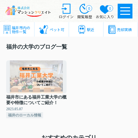
0
0
ログイン
閲覧履歴
お気に入り
福井市内の
ペット可
駅近
売却実績
物件一覧
福井の大学のブログ一覧
福井市にある福井工業大学の概
要や特徴についてご紹介！
2023.05.07
福井のローカル情報
おすすめのカテゴリ