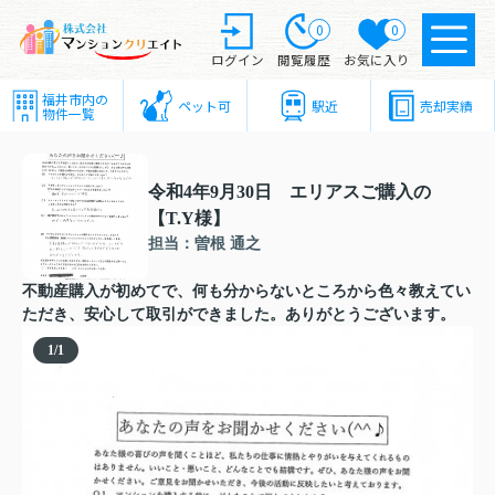
0
0
ログイン
閲覧履歴
お気に入り
福井市内の
ペット可
駅近
売却実績
物件一覧
令和4年9月30日 エリアスご購入の
【T.Y様】
担当：曽根 通之
不動産購入が初めてで、何も分からないところから色々教えてい
ただき、安心して取引ができました。ありがとうございます。
1
/
1