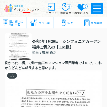
0
0
ログイン
閲覧履歴
お気に入り
福井市内の
ペット可
駅近
売却実績
物件一覧
令和5年1月20日 シンフォニアガーデン
福井ご購入の【T.M様】
担当：曽根 通之
良かった。福井で唯一無二のマンション専門業者ですので、これ
からどんどん成長すると思います。
1
/
1