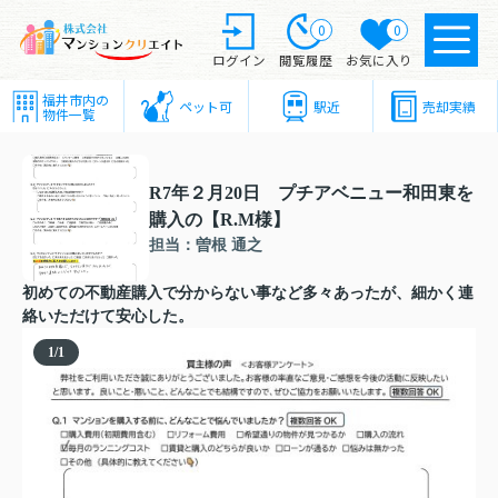
0
0
ログイン
閲覧履歴
お気に入り
福井市内の
ペット可
駅近
売却実績
物件一覧
R7年２月20日 プチアベニュー和田東を
購入の【R.M様】
担当：曽根 通之
初めての不動産購入で分からない事など多々あったが、細かく連
絡いただけて安心した。
1
/
1