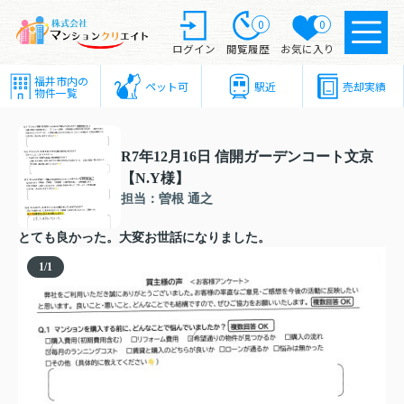
0
0
ログイン
閲覧履歴
お気に入り
福井市内の
ペット可
駅近
売却実績
物件一覧
R7年12月16日 信開ガーデンコート文京
【N.Y様】
担当：曽根 通之
とても良かった。大変お世話になりました。
1
/
1