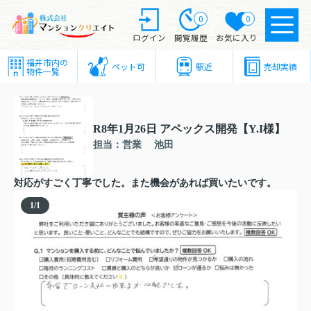
0
0
ログイン
閲覧履歴
お気に入り
福井市内の
ペット可
駅近
売却実績
物件一覧
R8年1月26日 アペックス開発【Y.I様】
担当：営業 池田
対応がすごく丁寧でした。また機会があれば買いたいです。
1
/
1