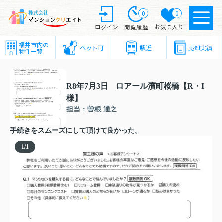
0
0
ログイン
閲覧履歴
お気に入り
福井市内の
ペット可
駅近
売却実績
物件一覧
R8年7月3日 ロアール濱町桜橋【R・I
様】
担当：曽根 通之
手続きをスムーズにして頂けて良かった。
1
/
1