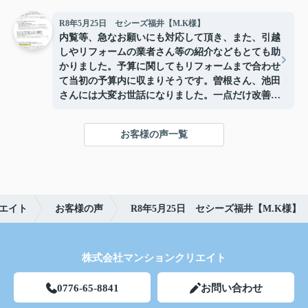
R8年5月25日 セシーズ福井【M.K様】
内覧等、急なお願いにも対応して頂き、また、引越
しやリフォームの業者さん等の紹介などもとても助
かりました。予算に関してもリフォームまで合わせ
て当初の予算内に収まりそうです。曽根さん、池田
さんには大変お世話になりました。一点だけ改善し
て頂いたらよいと思うことがあります。メールで連
絡頂けるのは良いですが「メールしました」の電話
お客様の声一覧
が欲しかったです。仕事中、メールに気付かないこ
ともあるので電話に着信があると助かります。もし
よかったらリフォーム後を見に来てください。
エイト
お客様の声
R8年5月25日 セシーズ福井【M.K様】
株式会社マンションクリエイト
0776-65-8841
お問い合わせ