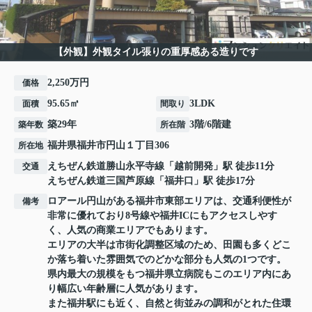
【外観】外観タイル張りの重厚感ある造りです
2,250万円
価格
95.65㎡
3LDK
面積
間取り
築29年
3階/6階建
築年数
所在階
福井県
福井市
円山
１丁目306
所在地
えちぜん鉄道勝山永平寺線
「
越前開発
」駅 徒歩11分
交通
えちぜん鉄道三国芦原線
「
福井口
」駅 徒歩17分
ロアール円山がある福井市東部エリアは、交通利便性が
備考
非常に優れており8号線や福井ICにもアクセスしやす
く、人気の商業エリアでもあります。
エリアの大半は市街化調整区域のため、田園も多くどこ
か落ち着いた雰囲気でのどかな部分も人気の1つです。
県内最大の規模をもつ福井県立病院もこのエリア内にあ
り幅広い年齢層に人気があります。
また福井駅にも近く、自然と街並みの調和がとれた住環