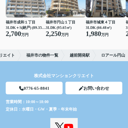
福井市成和１丁目
福井市円山１丁目
福井市城東４丁目
3LDK＋S(納戸) (89.35㎡)
3LDK (95.65㎡)
3LDK (66.48㎡)
3
2,700
2,250
1,980
万円
万円
万円
リエイト
福井市の物件一覧
越前開発駅
ロアール円山
株式会社マンションクリエイト
0776-65-8841
お問い合わせ
営業時間：
10:00～18:00
定休日：
水曜日・GW・夏季・年末年始