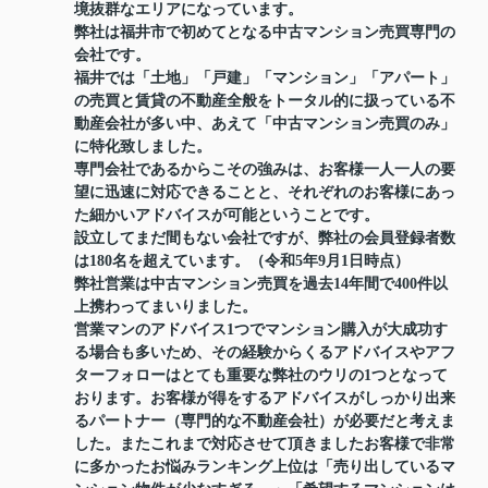
境抜群なエリアになっています。
弊社は福井市で初めてとなる中古マンション売買専門の
会社です。
福井では「土地」「戸建」「マンション」「アパート」
の売買と賃貸の不動産全般をトータル的に扱っている不
動産会社が多い中、あえて「中古マンション売買のみ」
に特化致しました。
専門会社であるからこその強みは、お客様一人一人の要
望に迅速に対応できることと、それぞれのお客様にあっ
た細かいアドバイスが可能ということです。
設立してまだ間もない会社ですが、弊社の会員登録者数
は180名を超えています。（令和5年9月1日時点）
弊社営業は中古マンション売買を過去14年間で400件以
上携わってまいりました。
営業マンのアドバイス1つでマンション購入が大成功す
る場合も多いため、その経験からくるアドバイスやアフ
ターフォローはとても重要な弊社のウリの1つとなって
おります。お客様が得をするアドバイスがしっかり出来
るパートナー（専門的な不動産会社）が必要だと考えま
した。またこれまで対応させて頂きましたお客様で非常
に多かったお悩みランキング上位は「売り出しているマ