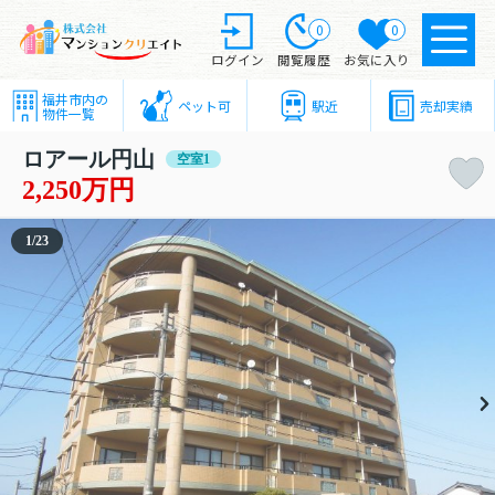
0
0
ログイン
閲覧履歴
お気に入り
福井市内の
ペット可
駅近
売却実績
物件一覧
ロアール円山
空室1
2,250万円
1
/
23