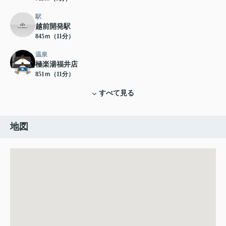
駅
越前開発駅
845ｍ（11分）
温泉
極楽湯福井店
851ｍ（11分）
すべて見る
地図