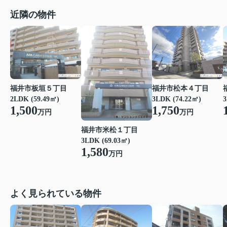
近隣の物件
福井市板垣５丁目
福井市松本４丁目
2LDK (59.49㎡)
3LDK (74.22㎡)
3
1,500
1,750
万円
万円
福井市米松１丁目
3LDK (69.03㎡)
1,580
万円
よく見られている物件