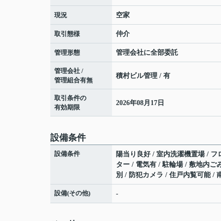
現況
空家
取引態様
仲介
管理形態
管理会社に全部委託
管理会社 /
積村ビル管理 / 有
管理組合有無
取引条件の
2026年08月17日
有効期限
設備条件
設備条件
陽当り良好 / 室内洗濯機置場 / フ
ター / 電気有 / 駐輪場 / 敷地
別 / 防犯カメラ / 住戸内覧可能 /
設備(その他)
-