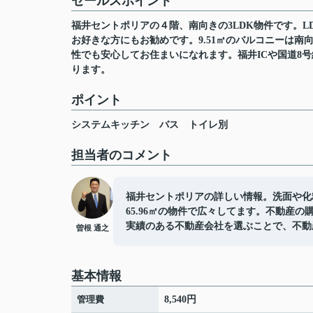
セールスポイント
福井セントポリアの４階、南向きの3LDK物件です。L
お好きな方にもお勧めです。9.51㎡のバルコニーは
性でも安心してお住まいになれます。福井ICや国道8
ります。
ポイント
システムキッチン
バス
トイレ別
担当者のコメント
福井セントポリアの詳しい情報。洗面や化
65.96㎡の物件で広々してます。不動産
実績のある不動産会社を選ぶことで、不動
曽根 通之
基本情報
管理費
8,540円