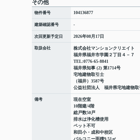
その他
物件番号
104136877
建築確認番号
-
次回更新予定日
2026年08月17日
取扱会社
株式会社マンションクリエイト
福井県福井市学園２丁目４－７
TEL:0776-65-8841
福井県知事 (2) 第1714号
宅地建物取引士
（福井）3587号
公益社団法人 福井県宅地建物取
備考
現在空室
10階建/4階
総戸数50戸
排水は浄化槽使用
ペット不可
和田小・成和中校区
バルコニー面積9.51㎡