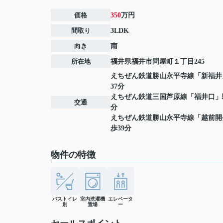
価格
350
万円
間取り
3LDK
向き
南
所在地
福井県
福井市
問屋町
１丁目245
えちぜん鉄道勝山永平寺線
「
新福井
37分
えちぜん鉄道三国芦原線
「
福井口
」
交通
分
えちぜん鉄道勝山永平寺線
「
越前開
歩39分
物件の特徴
バストイレ
室内洗濯機
エレベータ
別
置場
ー