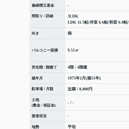
修繕積立基金
-
間取り / 詳細
3LDK
LDK 11.5帖
/
洋室 6.6帖
/
和室 6.0帖
/
向き
南
バルコニー面積
9.51㎡
所在階 / 階建て
4階 / 4階建
築年月
1975年2月(築51年)
駐車場 / 月額
近隣 / 8,000円
土地
- / -
(敷金 / 保証金)
接道状況
-
地勢
平坦