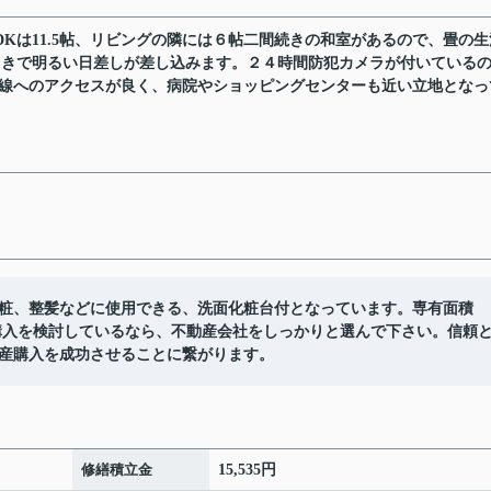
DKは11.5帖、リビングの隣には６帖二間続きの和室があるので、畳の生
南向きで明るい日差しが差し込みます。２４時間防犯カメラが付いている
号線へのアクセスが良く、病院やショッピングセンターも近い立地となっ
粧、整髪などに使用できる、洗面化粧台付となっています。専有面積
の購入を検討しているなら、不動産会社をしっかりと選んで下さい。信頼
産購入を成功させることに繋がります。
修繕積立金
15,535円