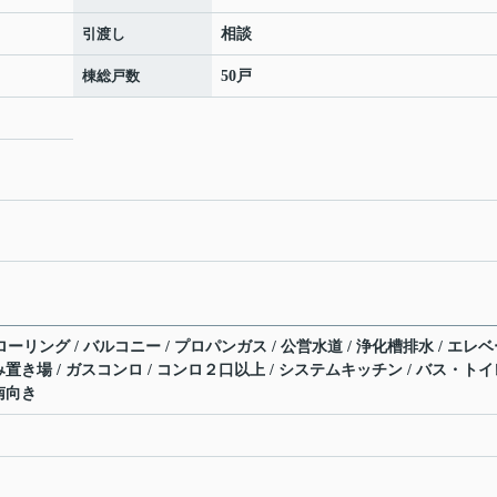
引渡し
相談
棟総戸数
50戸
ローリング / バルコニー / プロパンガス / 公営水道 / 浄化槽排水 / エレ
内ごみ置き場 / ガスコンロ / コンロ２口以上 / システムキッチン / バス・ト
 南向き