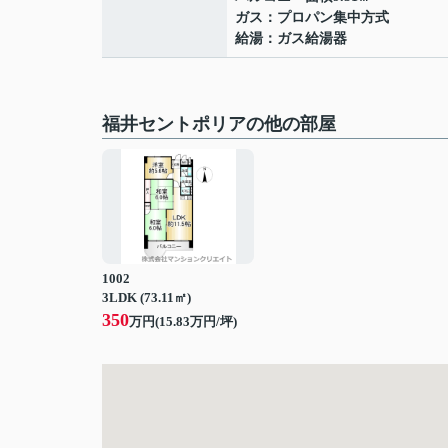
ガス：プロパン集中方式
給湯：ガス給湯器
福井セントポリアの他の部屋
1002
3LDK (73.11㎡)
350
万円(
15.83
万円/坪)