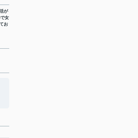
活が
ので女
てお
と