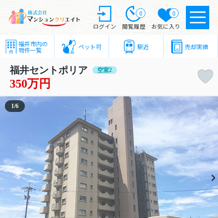
0
0
ログイン
閲覧履歴
お気に入り
福井市内の
ペット可
駅近
売却実績
物件一覧
福井セントポリア
空室2
350万円
1
/
6