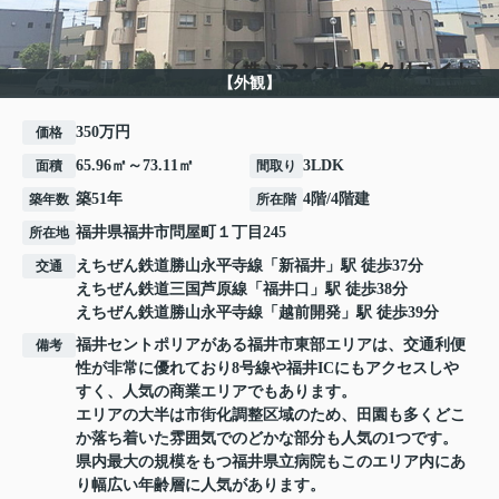
【外観】
350万円
価格
65.96㎡～73.11㎡
3LDK
面積
間取り
築51年
4階/4階建
築年数
所在階
福井県
福井市
問屋町
１丁目245
所在地
えちぜん鉄道勝山永平寺線
「
新福井
」駅 徒歩37分
交通
えちぜん鉄道三国芦原線
「
福井口
」駅 徒歩38分
えちぜん鉄道勝山永平寺線
「
越前開発
」駅 徒歩39分
福井セントポリアがある福井市東部エリアは、交通利便
備考
性が非常に優れており8号線や福井ICにもアクセスしや
すく、人気の商業エリアでもあります。
エリアの大半は市街化調整区域のため、田園も多くどこ
か落ち着いた雰囲気でのどかな部分も人気の1つです。
県内最大の規模をもつ福井県立病院もこのエリア内にあ
り幅広い年齢層に人気があります。