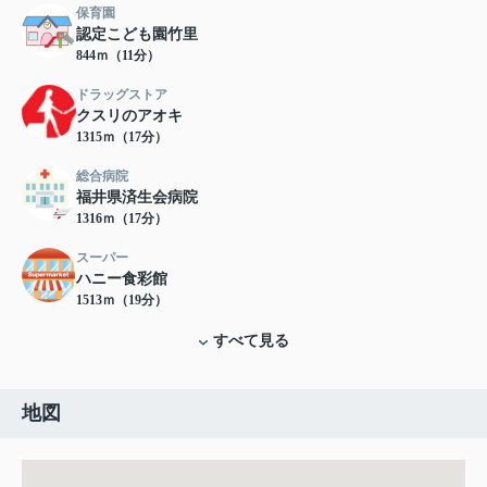
保育園
認定こども園竹里
844ｍ（11分）
ドラッグストア
クスリのアオキ
1315ｍ（17分）
総合病院
福井県済生会病院
1316ｍ（17分）
スーパー
ハニー食彩館
1513ｍ（19分）
すべて見る
地図