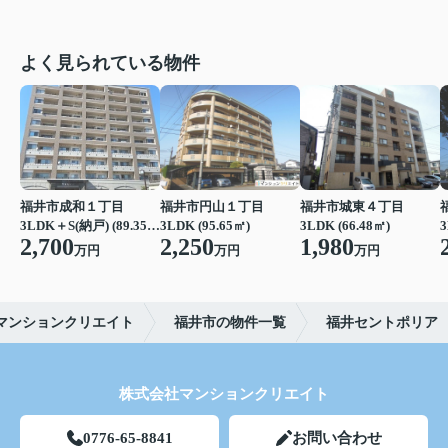
よく見られている物件
福井市成和１丁目
福井市円山１丁目
福井市城東４丁目
3LDK＋S(納戸) (89.35㎡)
3LDK (95.65㎡)
3LDK (66.48㎡)
3
2,700
2,250
1,980
万円
万円
万円
マンションクリエイト
福井市の物件一覧
福井セントポリア
株式会社マンションクリエイト
0776-65-8841
お問い合わせ