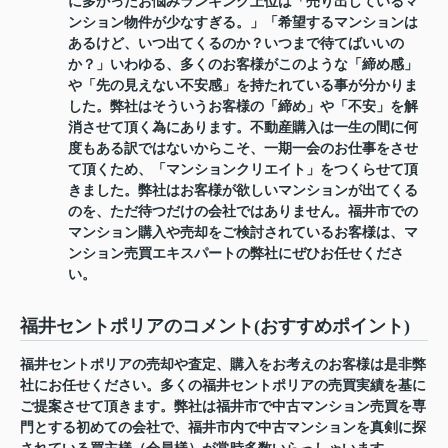
に多かったお悩みランキング上位は「売り出しているマ
ンション物件が少なすぎる。」「希望するマンションは
あるけど、いつ出てくるのか？いつまで待てばいいの
か？」いわゆる、多くのお客様がこのような「締め感」
や「先の見えない不安感」を持たれている事が分かりま
した。弊社はそういうお客様の「締め」や「不安」を解
消させて頂く為にあります。不動産購入は一生の間に何
度もある訳ではないからこそ、一期一会のお仕事をさせ
て頂くため、「マンションクリエイト」をつくらせて頂
きました。弊社はお客様が欲しいマンションが出てくる
のを、ただ待つだけの会社ではありません。福井市での
マンション購入や売却をご検討されているお客様は、マ
ンション売買エキスパートの弊社にぜひお任せくださ
い。
福井セントポリアのコメント(おすすめポイント)
福井セントポリアの売却や査定、購入をお考えのお客様は是非弊
社にお任せください。多くの福井セントポリアの売買実績を基に
ご提案させて頂きます。弊社は福井市で中古マンション売買を専
門とする初めての会社で、福井市内で中古マンションを真剣に探