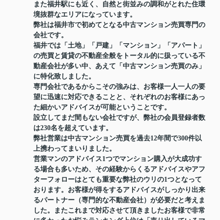
また福井駅にも近く、自然と街並みの調和がとれた住環
境抜群なエリアになっています。
弊社は福井市で初めてとなる中古マンション売買専門の
会社です。
福井では「土地」「戸建」「マンション」「アパート」
の売買と賃貸の不動産全般をトータル的に扱っている不
動産会社が多い中、あえて「中古マンション売買のみ」
に特化致しました。
専門会社であるからこその強みは、お客様一人一人の要
望に迅速に対応できることと、それぞれのお客様にあっ
た細かいアドバイスが可能ということです。
設立してまだ間もない会社ですが、弊社の会員登録者数
は230名を超えています。
弊社営業は中古マンション売買を過去12年間で300件以
上携わってまいりました。
営業マンのアドバイス1つでマンション購入が大成功す
る場合も多いため、その経験からくるアドバイスやアフ
ターフォローはとても重要な弊社のウリの1つとなって
おります。お客様が得をするアドバイスがしっかり出来
るパートナー（専門的な不動産会社）が必要だと考えま
した。またこれまで対応させて頂きましたお客様で非常