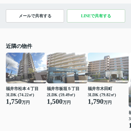
メールで共有する
LINEで共有する
近隣の物件
福井市松本４丁目
福井市板垣５丁目
福井市木田町
3LDK (74.22㎡)
2LDK (59.49㎡)
3LDK (79.82㎡)
1,750
1,500
1,790
万円
万円
万円
3