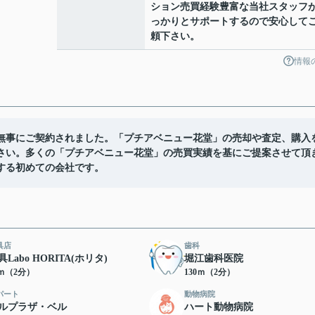
ション売買経験豊富な当社スタッフ
っかりとサポートするので安心して
頼下さい。
情報
無事にご契約されました。「プチアベニュー花堂」の売却や査定、購入
さい。多くの「プチアベニュー花堂」の売買実績を基にご提案させて頂
する初めての会社です。
具店
歯科
具Labo HORITA(ホリタ)
堀江歯科医院
6ｍ（2分）
130ｍ（2分）
パート
動物病院
ルプラザ・ベル
ハート動物病院