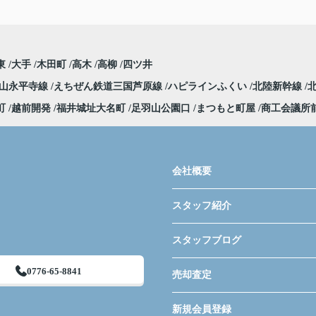
東
大手
木田町
高木
高柳
四ツ井
勝山永平寺線
えちぜん鉄道三国芦原線
ハピラインふくい
北陸新幹線
町
越前開発
福井城址大名町
足羽山公園口
まつもと町屋
商工会議所
会社概要
スタッフ紹介
スタッフブログ
0776-65-8841
売却査定
新規会員登録