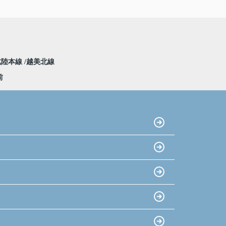
北陸本線
越美北線
前