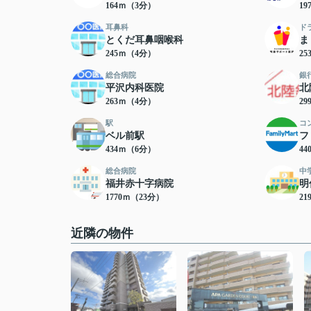
164ｍ（3分）
1
耳鼻科
ド
とくだ耳鼻咽喉科
ま
245ｍ（4分）
2
総合病院
銀
平沢内科医院
北
263ｍ（4分）
2
駅
コ
ベル前駅
フ
434ｍ（6分）
4
総合病院
中
福井赤十字病院
明
1770ｍ（23分）
21
近隣の物件