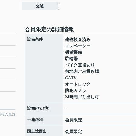
-
交通
-
会員限定
の詳細情報
設備条件
建物検査済み
エレベーター
機械警備
駐輪場
バイク置場あり
敷地内ごみ置き場
CATV
オートロック
防犯カメラ
24時間ゴミ出し可
設備(その他)
-
情報の見方
土地権利
会員限定
国土法届出
会員限定