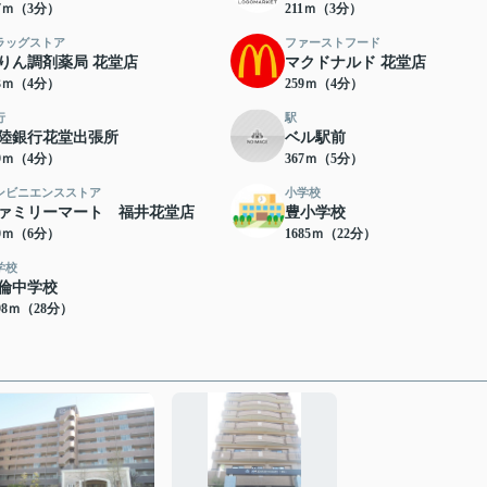
97ｍ（3分）
211ｍ（3分）
ラッグストア
ファーストフード
りん調剤薬局 花堂店
マクドナルド 花堂店
53ｍ（4分）
259ｍ（4分）
行
駅
陸銀行花堂出張所
ベル駅前
99ｍ（4分）
367ｍ（5分）
ンビニエンスストア
小学校
ァミリーマート 福井花堂店
豊小学校
40ｍ（6分）
1685ｍ（22分）
学校
倫中学校
98ｍ（28分）