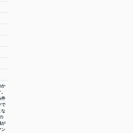
のか
す。
条件
件で
とな
の
識が
マン