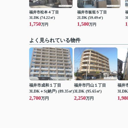
福井市松本４丁目
福井市板垣５丁目
3LDK (74.22㎡)
2LDK (59.49㎡)
3
1,750
1,500
1
万円
万円
よく見られている物件
福井市成和１丁目
福井市円山１丁目
福井
3LDK＋S(納戸) (89.35㎡)
3LDK (95.65㎡)
3LDK
2,700
2,250
1,98
万円
万円