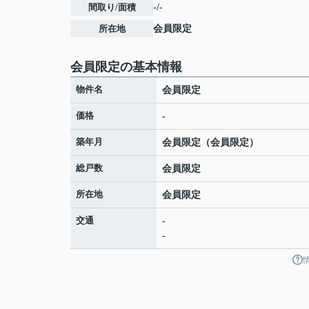
間取り/面積
-/-
所在地
会員限定
会員限定
の基本情報
物件名
会員限定
価格
-
築年月
会員限定
（
会員限定
）
総戸数
会員限定
所在地
会員限定
交通
-
-