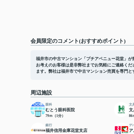
会員限定
のコメント(おすすめポイント)
福井市の中古マンション「プチアベニュー花堂」が
お考えのお客様は是非弊社までお気軽にご連絡くだ
ます。弊社は福井市で中古マンション売買を専門と
周辺施設
眼科
文
むとう眼科医院
文
79ｍ（1分）
8
銀行
デ
福井信用金庫花堂支店
ア