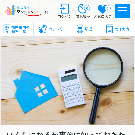
0
0
ログイン
閲覧履歴
お気に入り
福井市内の
ペット可
駅近
売却実績
物件一覧