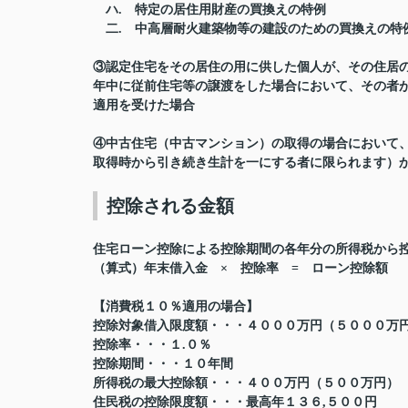
ハ. 特定の居住用財産の買換えの特例
二. 中高層耐火建築物等の建設のための買換えの特
③認定住宅をその居住の用に供した個人が、その住居
年中に従前住宅等の譲渡をした場合において、その者
適用を受けた場合
④中古住宅（中古マンション）の取得の場合において
取得時から引き続き生計を一にする者に限られます）
控除される金額
住宅ローン控除による控除期間の各年分の所得税から
（算式）年末借入金 × 控除率 = ローン控除額
【消費税１０％適用の場合】
控除対象借入限度額・・・４０００万円（５０００万
控除率・・・１.０％
控除期間・・・１０年間
所得税の最大控除額・・・４００万円（５００万円）
住民税の控除限度額・・・最高年１３６,５００円