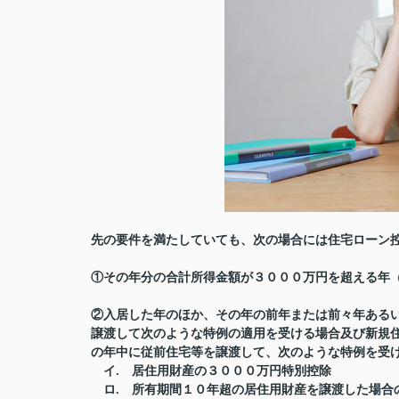
先の要件を満たしていても、次の場合には住宅ローン
①その年分の合計所得金額が３０００万円を超える年
②入居した年のほか、その年の前年または前々年ある
譲渡して次のような特例の適用を受ける場合及び新規
の年中に従前住宅等を譲渡して、次のような特例を受
イ. 居住用財産の３０００万円特別控除
ロ. 所有期間１０年超の居住用財産を譲渡した場合