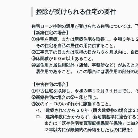
控除が受けられる住宅の要件
住宅ローン控除の適用が受けられる住宅については、
【新築住宅の場合】
①住宅を新築、または新築住宅を取得し、令和３年１
その住宅を自己の居住の用に供すること。
②工事完了の日または取得の日から６ヶ月以内に、自
③床面積が５０㎡以上あること。
④居住用と居住用以外（店舗、事務所など）があると
居住用であること。（この場合には居住用の部分のみ
【中古住宅の場合】
①中古住宅を取得し、令和３年１２月３１日までに、
②新築住宅の場合の②～④と同じ。
③次のイ・ロのいずれかに該当すること。
イ. 建築されてから２０年（耐火建築物の場合は２
ロ. 建築年数にかかわらず、新耐震基準に適合する
または「既存住宅売買瑕疵担保責任保険」に加入
２年以内に保険契約の締結をしたものに限る）