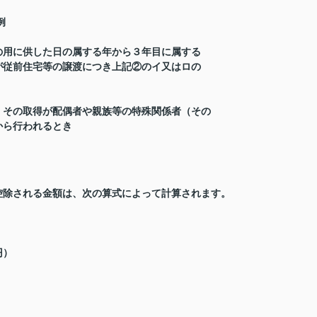
例
の用に供した日の属する年から３年目に属する
が従前住宅等の譲渡につき上記②のイ又はロの
、その取得が配偶者や親族等の特殊関係者（その
から行われるとき
控除される金額は、次の算式によって計算されます。
円）