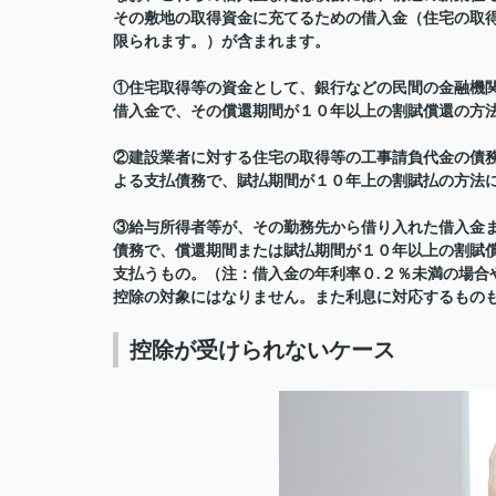
その敷地の取得資金に充てるための借入金（住宅の取
限られます。）が含まれます。
①住宅取得等の資金として、銀行などの民間の金融機
借入金で、その償還期間が１０年以上の割賦償還の方
②建設業者に対する住宅の取得等の工事請負代金の債
よる支払債務で、賦払期間が１０年上の割賦払の方法
③給与所得者等が、その勤務先から借り入れた借入金
債務で、償還期間または賦払期間が１０年以上の割賦
支払うもの。（注：借入金の年利率０.２％未満の場合
控除の対象にはなりません。また利息に対応するもの
控除が受けられないケース