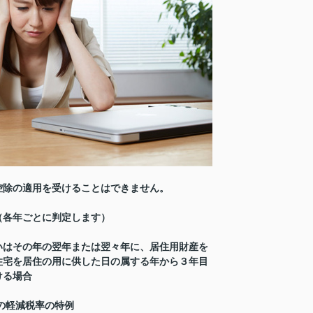
控除の適用を受けることはできません。
（各年ごとに判定します）
いはその年の翌年または翌々年に、居住用財産を
住宅を居住の用に供した日の属する年から３年目
ける場合
の軽減税率の特例