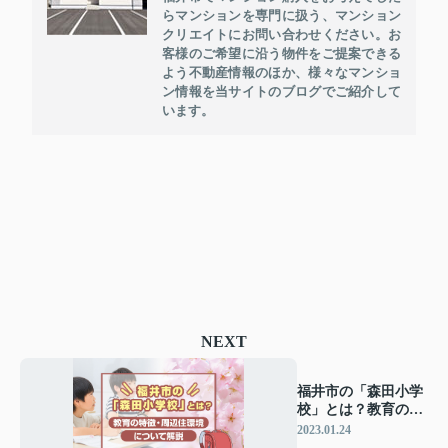
らマンションを専門に扱う、マンション
クリエイトにお問い合わせください。お
客様のご希望に沿う物件をご提案できる
よう不動産情報のほか、様々なマンショ
ン情報を当サイトのブログでご紹介して
います。
NEXT
福井市の「森田小学
校」とは？教育の特
徴・周辺住環境につ
2023.01.24
いて解説