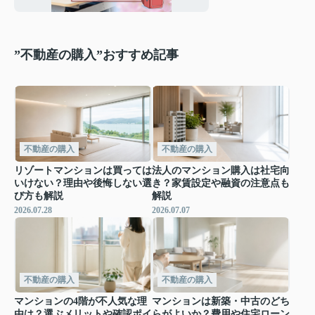
”不動産の購入”おすすめ記事
不動産の購入
不動産の購入
リゾートマンションは買っては
法人のマンション購入は社宅向
いけない？理由や後悔しない選
き？家賃設定や融資の注意点も
び方も解説
解説
2026.07.28
2026.07.07
不動産の購入
不動産の購入
マンションの4階が不人気な理
マンションは新築・中古のどち
由は？選ぶメリットや確認ポイ
らがよいか？費用や住宅ローン