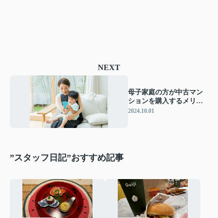
NEXT
母子家庭の方が中古マン
ションを購入するメリッ
トは？注意点も解説
2024.10.01
”スタッフ日記”おすすめ記事