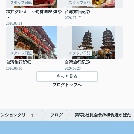
スタッフ日記
スタッフ日記
福井グルメ ～旬香逎燈 煙や
台湾旅行記⑦
～
2026.07.17
2026.07.31
スタッフ日記
スタッフ日記
台湾旅行記⑥
台湾旅行記⑤
2026.06.30
2026.06.23
もっと見る
ブログトップへ
マンションクリエイト
ブログ
第5期社員会食@和食処かばた