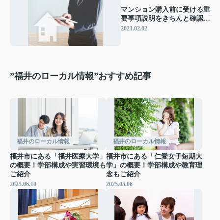
マンション購入前に受ける重
要事項説明をきちんと確認す
ることの大切さについて
2021.02.02
”福井のローカル情報”おすすめ記事
福井のローカル情報
福井のローカル情報
福井市にある「福井医療大学」
福井市にある「仁愛女子短期大
の概要！学部構成や実習環境も
学」の概要！学部構成や教育理
ご紹介
念もご紹介
2025.06.10
2025.05.06