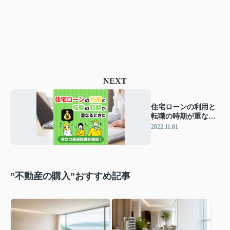
NEXT
住宅ローンの利用と
転職の時期が重なる
ときに役立つ基礎知
2022.11.01
識を解説！
”不動産の購入”おすすめ記事