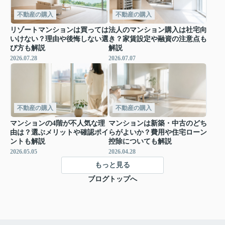
不動産の購入
不動産の購入
リゾートマンションは買っては
法人のマンション購入は社宅向
いけない？理由や後悔しない選
き？家賃設定や融資の注意点も
び方も解説
解説
2026.07.28
2026.07.07
不動産の購入
不動産の購入
マンションの4階が不人気な理
マンションは新築・中古のどち
由は？選ぶメリットや確認ポイ
らがよいか？費用や住宅ローン
ントも解説
控除についても解説
2026.05.05
2026.04.28
もっと見る
ブログトップへ