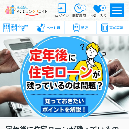
0
0
ログイン
閲覧履歴
お気に入り
福井市内の
ペット可
駅近
売却実績
物件一覧