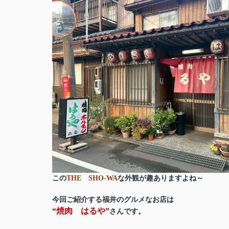
この
THE SHO-WA
な外観が趣ありますよね～
今回ご紹介する福井のグルメなお店は
“焼肉 はるや”
さんです。