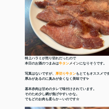
特上ハラミが売り切れだったので
本日のお酒のつまみは
牛タン
メイン
になりそうです。
写真はないですが、
厚切り牛タン
もとてもオススメです(^
厚みがあるのに臭みが全くなく美味です✨
基本赤肉は甘めのタレで味付けされています。
そのため少し網が焦げやすいかな。
でもどのお肉も柔らか～いのです☆