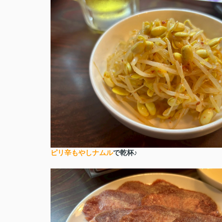
ピリ辛もやしナムル
で乾杯♪