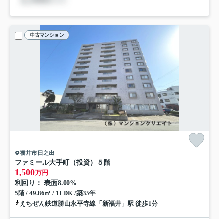
中古マンション
福井市日之出
ファミール大手町（投資）
５階
1,500
万円
利回り： 表面8.00%
5階 / 49.86㎡ / 1LDK /築35年
えちぜん鉄道勝山永平寺線「新福井」駅 徒歩1分