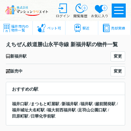
0
0
ログイン
閲覧履歴
お気に入り
福井市内の
ペット可
駅近
売却実績
物件一覧
えちぜん鉄道勝山永平寺線 新福井駅の物件一覧
変更
新福井駅
変更
販売中
おすすめの駅
福井口駅
/
まつもと町屋駅
/
新福井駅
/
福井駅
/
越前開発駅
/
福井城址大名町駅
/
福大前西福井駅
/
足羽山公園口駅
/
田原町駅
/
日華化学前駅