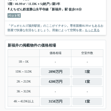
5階 / 46.99㎡ / 1LDK＋S(納戸) /築5年
えちぜん鉄道勝山永平寺線「新福井」駅 徒歩10分
ペット可
「デュオヒルズ福井駅前」のここがイチオシ。専有面積46.99㎡もあるお
部屋で快適な生活をしましょう。用途によって空間を使...
もっと見る
新福井の掲載物件の価格相場
価格相場
空室件数
1R～1K
-
-
1DK～1LDK
2890万円
5室
2K～2LDK
4200万円
1室
3K～3LDK
-
-
4K～4LDK以上
3150万円
1室