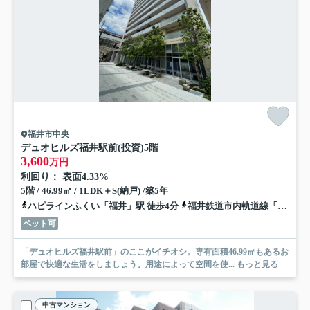
福井市中央
デュオヒルズ福井駅前(投資)
5階
3,600
万円
利回り： 表面4.33%
5階 / 46.99㎡ / 1LDK＋S(納戸) /築5年
ハピラインふくい「福井」駅 徒歩4分
福井鉄道市内軌道線「福井城址大名町」駅 徒歩7分
ペット可
「デュオヒルズ福井駅前」のここがイチオシ。専有面積46.99㎡もあるお
部屋で快適な生活をしましょう。用途によって空間を使...
もっと見る
中古マンション