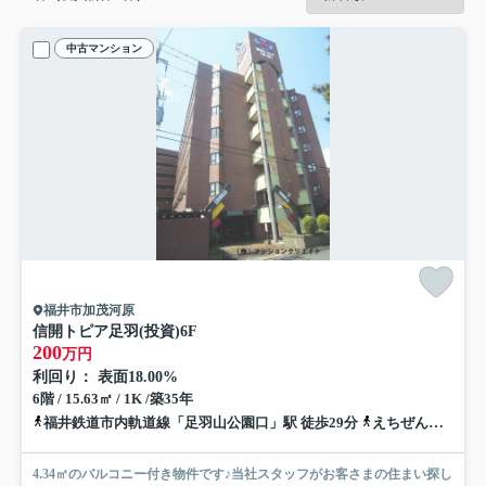
中古マンション
福井市加茂河原
信開トピア足羽(投資)
6F
200
万円
利回り： 表面18.00%
6階 / 15.63㎡ / 1K /築35年
福井鉄道市内軌道線「足羽山公園口」駅 徒歩29分
えちぜん鉄道三国芦原線「福大前西福井」駅 徒歩34分
4.34㎡のバルコニー付き物件です♪当社スタッフがお客さまの住まい探し