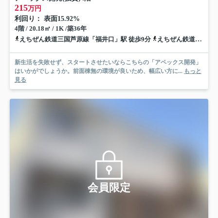
215
万円
利回り： 表面15.92%
4階 / 20.18㎡ / 1K /築36年
えちぜん鉄道三国芦原線「福井口」駅 徒歩9分
えちぜん鉄道三国芦原線「まつもと町屋」駅 徒歩10分
新生活を失敗せず、スタートさせたいならこちらの「アペックス開発」
はいかがでしょうか。前面棟無の環境が良いため、幅広い方に...
もっと
見る
会員限定