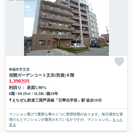
福井市文京
信開ガーデンコート文京(投資)
６階
1,390
万円
利回り： 表面5.90%
6階 / 69.29㎡ / 3LDK /築29年
えちぜん鉄道三国芦原線「日華化学前」駅 徒歩20分
マンション選びで重要な事の１つに管理状態があります。毎日適切な管
理のもとマンションが運用されているかですが、マンションの...
もっと
見る