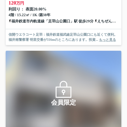
120
万円
利回り： 表面20.00%
4階 / 15.22㎡ / 1K /築38年
福井鉄道市内軌道線「足羽山公園口」駅 徒歩29分
えちぜん鉄道三国芦原線「福大前西福井」駅 徒歩34分
信開ウエラコート足羽：福井鉄道福武線足羽山公園口にも近くて便利。
福井南警察署 明里交番が316mのところにあります。投資...
もっと見る
会員限定