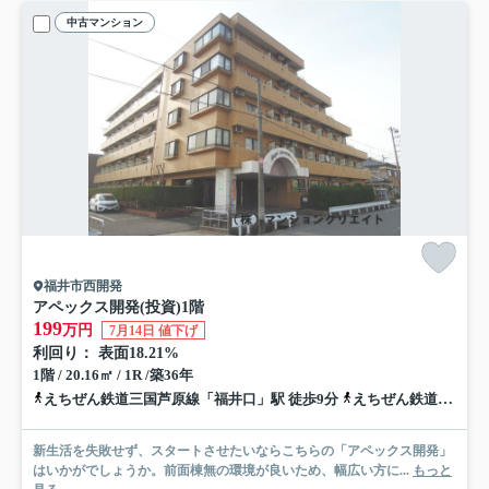
中古マンション
福井市西開発
アペックス開発(投資)
1階
199
万円
7月14日 値下げ
利回り： 表面18.21%
1階 / 20.16㎡ / 1R /築36年
えちぜん鉄道三国芦原線「福井口」駅 徒歩9分
えちぜん鉄道三国芦原線「まつもと町屋」駅 徒歩10分
新生活を失敗せず、スタートさせたいならこちらの「アペックス開発」
はいかがでしょうか。前面棟無の環境が良いため、幅広い方に...
もっと