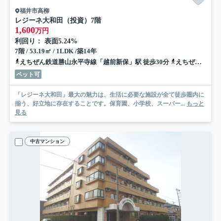
福井市高柳
レジーネ大和田（投資）
7階
1,600
万円
利回り： 表面5.24%
7階 / 53.19㎡ / 1LDK /築14年
えちぜん鉄道勝山永平寺線「越前新保」駅 徒歩30分
えちぜん鉄道勝山永平寺線「追分口」駅 徒歩37分
ペット可
「レジーネ大和田」最大の魅力は、生活に必要な施設が全て徒歩圏内に
揃う、好立地に存在することです。保育園、小学校、スーパー...
もっと
見る
中古マンション