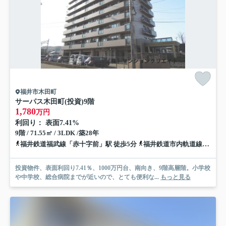
福井市木田町
サーパス木田町(投資)
9階
1,780
万円
利回り： 表面7.41%
9階 / 71.55㎡ / 3LDK /築28年
福井鉄道福武線「赤十字前」駅 徒歩5分
福井鉄道市内軌道線「商工会議所前」駅 徒歩13分
投資物件、表面利回り7.41％、1000万円台、南向き、9階高層階。小学校
や中学校、総合病院までが近いので、とても便利な...
もっと見る