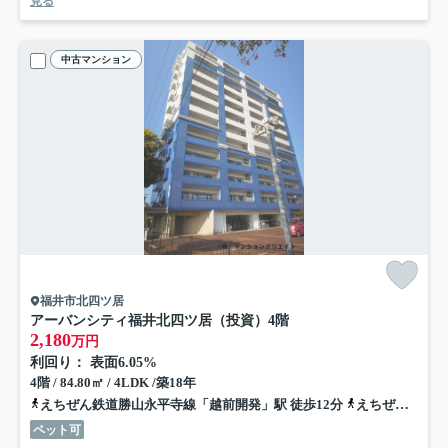
見る
中古マンション
福井市北四ツ居
アーバンシティ福井北四ツ居（投資）
4階
2,180
万円
利回り： 表面6.05%
4階 / 84.80㎡ / 4LDK /築18年
えちぜん鉄道勝山永平寺線「越前開発」駅 徒歩12分
えちぜん鉄道三国芦原線「福井口」駅 徒歩16分
ペット可