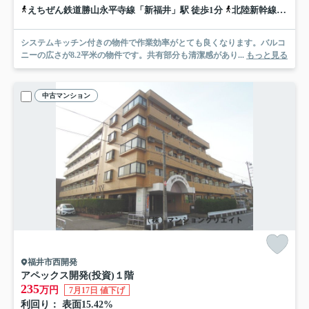
えちぜん鉄道勝山永平寺線「新福井」駅 徒歩1分
北陸新幹線「福井」駅 徒歩8分
システムキッチン付きの物件で作業効率がとても良くなります。バルコ
ニーの広さが8.2平米の物件です。共有部分も清潔感があり...
もっと見る
中古マンション
福井市西開発
アペックス開発(投資)
１階
235
万円
7月17日 値下げ
利回り： 表面15.42%