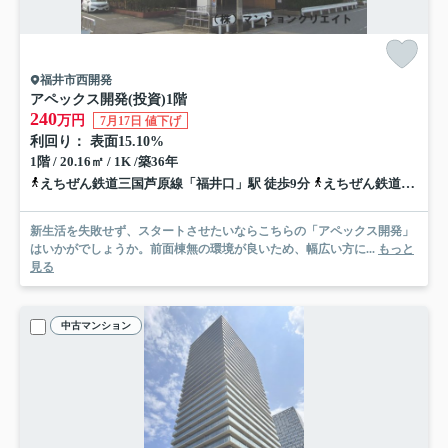
福井市西開発
アペックス開発(投資)
1階
240
万円
7月17日 値下げ
利回り： 表面15.10%
1階 / 20.16㎡ / 1K /築36年
えちぜん鉄道三国芦原線「福井口」駅 徒歩9分
えちぜん鉄道三国芦原線「まつもと町屋」駅 徒歩10分
新生活を失敗せず、スタートさせたいならこちらの「アペックス開発」
はいかがでしょうか。前面棟無の環境が良いため、幅広い方に...
もっと
見る
中古マンション