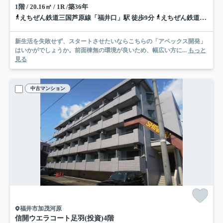
1階 / 20.16㎡ / 1R /築36年
えちぜん鉄道三国芦原線「福井口」駅 徒歩9分
えちぜん鉄道三国芦原線「まつもと町屋」駅 徒歩10分
新生活を失敗せず、スタートさせたいならこちらの「アペックス開発」
はいかがでしょうか。前面棟無の環境が良いため、幅広い方に...
もっと
見る
中古マンション
福井市加茂河原
信開ウエラコート足羽(投資)
4階