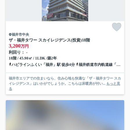
福井市中央
ザ・福井タワー スカイレジデンス(投資)
18階
3,200
万円
利回り： -
18階 / 45.90㎡ / 1LDK /築2年
ハピラインふくい「福井」駅 徒歩4分
福井鉄道市内軌道線「福井城址大名町」駅 徒歩5分
福井市エリアでの住まいなら、住み心地も快適な「ザ・福井タワー スカ
イレジデンス」はいかがでしょうか。こちらは床暖房が付い...
もっと見
る