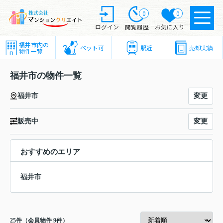
0
0
ログイン
閲覧履歴
お気に入り
福井市内の
ペット可
駅近
売却実績
物件一覧
福井市の物件一覧
変更
福井市
変更
販売中
おすすめのエリア
福井市
25
件（会員物件 9件）