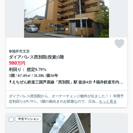
福井市文京
ダイアパレス西別院(投資)
5階
980
万円
利回り： 想定9.79%
5階 / 67.49㎡ / 3LDK /築36年
えちぜん鉄道三国芦原線「西別院」駅 徒歩4分
福井鉄道市内軌道線「田原町」駅 徒歩11分
ダイアパレス西別院から、オーナーチェンジ物件が出ました！！ 年間予
定利回りが9.79%。5階の南向きのお部屋なので、日当...
もっと見る
中古マンション