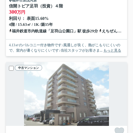
福井市加茂河原
信開トピア足羽（投資）
４階
300
万円
利回り： 表面15.60%
4階 / 15.63㎡ / 1K /築35年
福井鉄道市内軌道線「足羽山公園口」駅 徒歩29分
えちぜん鉄道三国芦原線「福大前西福井」駅 徒歩34分
4.13㎡のバルコニー付き物件です♪風通しが良く、熱がこもりにくいの
で、室内が暑くなりにくいです♪当社スタッフがお客さま...
もっと見る
中古マンション