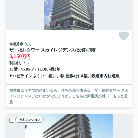
福井市中央
ザ・福井タワー スカイレジデンス(投資)
13階
3,150
万円
利回り： -
13階 / 45.85㎡ / 1LDK /築2年
ハピラインふくい「福井」駅 徒歩4分
福井鉄道市内軌道線「福井城址大名町」駅 徒歩5分
福井市エリアでの住まいなら、住み心地も快適な「ザ・福井タワー スカ
イレジデンス」はいかがでしょうか。こちらは床暖房が付い...
もっと見
る
中古マンション