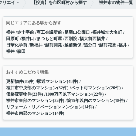
クリエイト
【投資】を市区町村から探す
福井市の物件一覧
同じエリアにある駅から探す
福井
赤十字前
商工会議所前
足羽山公園口
福井城址大名町
田原町
福井口
まつもと町屋
西別院
福大前西福井
日華化学前
新福井
越前開発
越前新保
追分口
越前花堂
福井
福井
森田
おすすめこだわり特集
更新物件(85件)
駅近マンション(48件)
福井市中央部のマンション(32件)
ペット可マンション(26件)
価格変更物件(23件)
1000万円以下マンション(22件)
福井市東部のマンション(22件)
築15年以内のマンション(18件)
リフォーム・リノベーションマンション(14件)
福井市南部のマンション(14件)