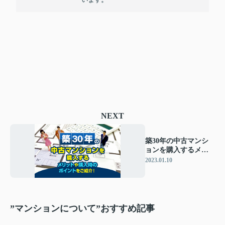
NEXT
築30年の中古マンシ
ョンを購入するメリ
ットや購入時のポイ
2023.01.10
ントをご紹介！
”マンションについて”おすすめ記事