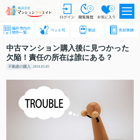
0
0
ログイン
閲覧履歴
お気に入り
福井市内の
ペット可
駅近
売却実績
物件一覧
中古マンション購入後に見つかった
欠陥！責任の所在は誰にある？
不動産の購入
2024.03.05