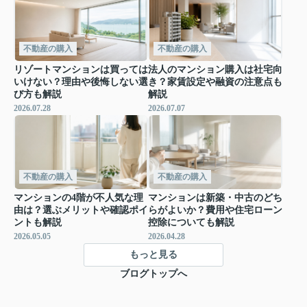
不動産の購入
不動産の購入
リゾートマンションは買っては
法人のマンション購入は社宅向
いけない？理由や後悔しない選
き？家賃設定や融資の注意点も
び方も解説
解説
2026.07.28
2026.07.07
不動産の購入
不動産の購入
マンションの4階が不人気な理
マンションは新築・中古のどち
由は？選ぶメリットや確認ポイ
らがよいか？費用や住宅ローン
ントも解説
控除についても解説
2026.05.05
2026.04.28
もっと見る
ブログトップへ