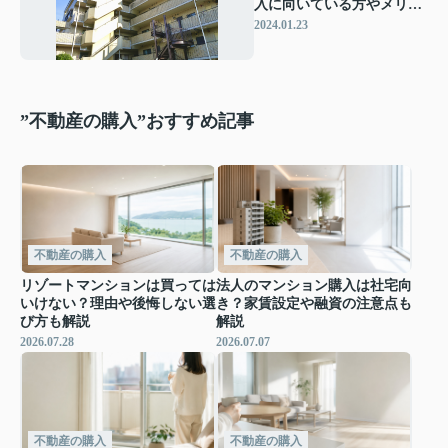
入に向いている方やメリッ
ト・デメリットを解説
2024.01.23
”不動産の購入”おすすめ記事
不動産の購入
不動産の購入
リゾートマンションは買っては
法人のマンション購入は社宅向
いけない？理由や後悔しない選
き？家賃設定や融資の注意点も
び方も解説
解説
2026.07.28
2026.07.07
不動産の購入
不動産の購入