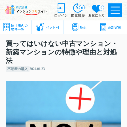
0
0
ログイン
閲覧履歴
お気に入り
福井市内の
ペット可
駅近
売却実績
物件一覧
買ってはいけない中古マンション・
新築マンションの特徴や理由と対処
法
不動産の購入
2024.01.23