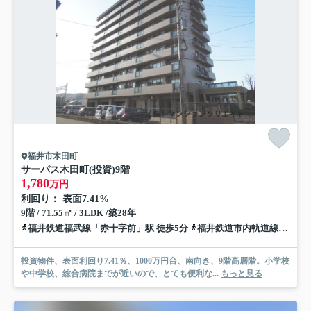
福井市木田町
サーパス木田町(投資)
9階
1,780
万円
利回り： 表面7.41%
9階 / 71.55㎡ / 3LDK /築28年
福井鉄道福武線「赤十字前」駅 徒歩5分
福井鉄道市内軌道線「商工会議所前」駅 徒歩13分
投資物件、表面利回り7.41％、1000万円台、南向き、9階高層階。小学校
や中学校、総合病院までが近いので、とても便利な...
もっと見る