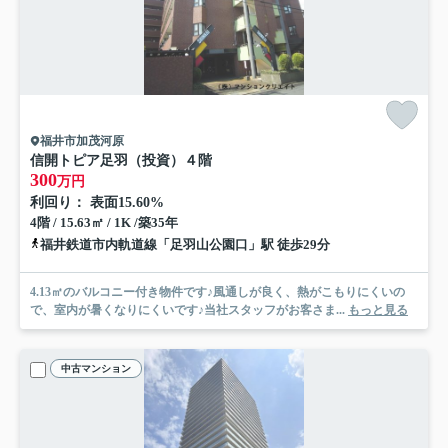
福井市加茂河原
信開トピア足羽（投資）
４階
300
万円
利回り： 表面15.60%
4階 / 15.63㎡ / 1K /築35年
福井鉄道市内軌道線「足羽山公園口」駅 徒歩29分
4.13㎡のバルコニー付き物件です♪風通しが良く、熱がこもりにくいの
で、室内が暑くなりにくいです♪当社スタッフがお客さま...
もっと見る
中古マンション