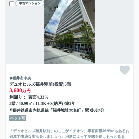
中古マンション
福井市中央
デュオヒルズ福井駅前(投資)
5階
3,600
万円
利回り： 表面4.33%
5階 / 46.99㎡ / 1LDK＋S(納戸) /築5年
福井鉄道市内軌道線「福井城址大名町」駅 徒歩7分
ペット可
「デュオヒルズ福井駅前」のここがイチオシ。専有面積46.99㎡もあるお
部屋で快適な生活をしましょう。用途によって空間を使...
もっと見る