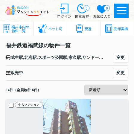
0
0
ログイン
閲覧履歴
お気に入り
福井市内の
ペット可
駅近
売却実績
物件一覧
福井鉄道福武線の物件一覧
変更
武生駅,北府駅,スポーツ公園駅,家久駅,サンドーム西駅,西鯖江駅,西山公園駅,水落駅,神明駅,鳥羽中駅,三十八社駅,泰澄の里駅,浅水駅,ハーモニーホール駅,清明駅,江端駅,ベル前駅,花堂駅,赤十字前駅,商工会議所前駅,足羽山公園口駅,福井城址大名町駅,福井駅,仁愛女子高校駅,田原町駅
変更
販売中
14
件（会員物件 6件）
中古マンション