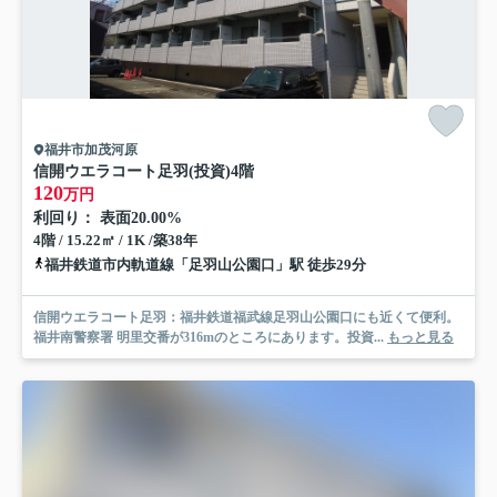
福井市加茂河原
信開ウエラコート足羽(投資)
4階
120
万円
利回り： 表面20.00%
4階 / 15.22㎡ / 1K /築38年
福井鉄道市内軌道線「足羽山公園口」駅 徒歩29分
信開ウエラコート足羽：福井鉄道福武線足羽山公園口にも近くて便利。
福井南警察署 明里交番が316mのところにあります。投資...
もっと見る