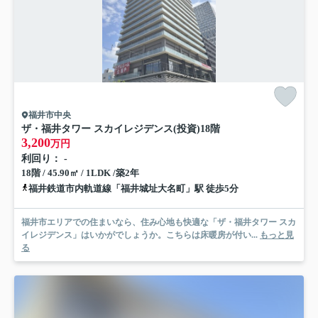
福井市中央
ザ・福井タワー スカイレジデンス(投資)
18階
3,200
万円
利回り： -
18階 / 45.90㎡ / 1LDK /築2年
福井鉄道市内軌道線「福井城址大名町」駅 徒歩5分
福井市エリアでの住まいなら、住み心地も快適な「ザ・福井タワー スカ
イレジデンス」はいかがでしょうか。こちらは床暖房が付い...
もっと見
る