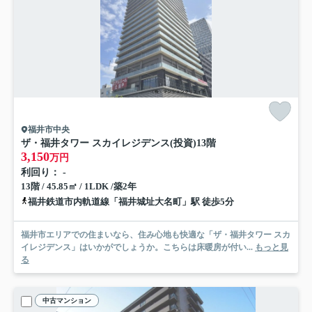
福井市中央
ザ・福井タワー スカイレジデンス(投資)
13階
3,150
万円
利回り： -
13階 / 45.85㎡ / 1LDK /築2年
福井鉄道市内軌道線「福井城址大名町」駅 徒歩5分
福井市エリアでの住まいなら、住み心地も快適な「ザ・福井タワー スカ
イレジデンス」はいかがでしょうか。こちらは床暖房が付い...
もっと見
る
中古マンション