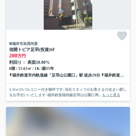
福井市加茂河原
信開トピア足羽(投資)
6F
200
万円
利回り： 表面18.00%
6階 / 15.63㎡ / 1K /築35年
福井鉄道市内軌道線「足羽山公園口」駅 徒歩29分
福井鉄道市内軌道線「商工会議所前」駅 徒歩33分
4.34㎡のバルコニー付き物件です♪当社スタッフがお客さまの住まい探し
をお手伝いいたします♪福井鉄道福武線足羽山公園口周...
もっと見る