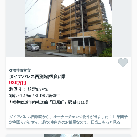
福井市文京
ダイアパレス西別院(投資)
5階
980
万円
利回り： 想定9.79%
5階 / 67.49㎡ / 3LDK /築36年
福井鉄道市内軌道線「田原町」駅 徒歩11分
ダイアパレス西別院から、オーナーチェンジ物件が出ました！！ 年間予
定利回りが9.79%。5階の南向きのお部屋なので、日当...
もっと見る