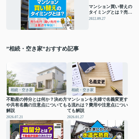
マンション買い替えの
タイミングとは？売り
先行・買い先行や注意
2022.09.27
点を解説！
”相続・空き家”おすすめ記事
相続・空き家
相続・空き家
不動産の持分とは何か？決め方
マンションを夫婦で名義変更す
や共有名義の注意点についても
る流れは？費用や注意点につい
解説
ても解説
2026.07.21
2026.01.27