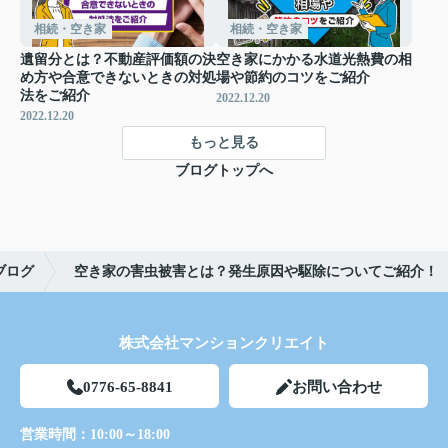
相続・空き家
相続・空き家
遺留分とは？不動産評価額の決
空き家にかかる水道光熱費の相
め方や合意できないときの対処
場や節約のコツをご紹介
法をご紹介
2022.12.20
2022.12.20
もっと見る
ブログトップへ
ブログ
空き家の害虫被害とは？発生原因や駆除についてご紹介！
株式会社マンションクリエイト
0776-65-8841
お問い合わせ
営業時間：
10:00～18:00