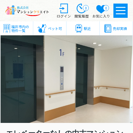
0
0
ログイン
閲覧履歴
お気に入り
福井市内の
ペット可
駅近
売却実績
物件一覧