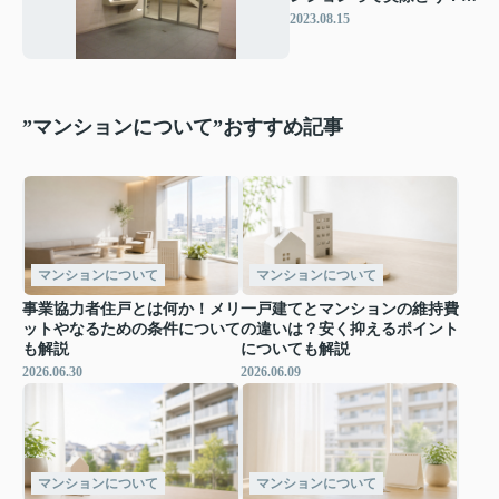
になる防犯性は？
2023.08.15
”マンションについて”おすすめ記事
マンションについて
マンションについて
事業協力者住戸とは何か！メリ
一戸建てとマンションの維持費
ットやなるための条件について
の違いは？安く抑えるポイント
も解説
についても解説
2026.06.30
2026.06.09
マンションについて
マンションについて