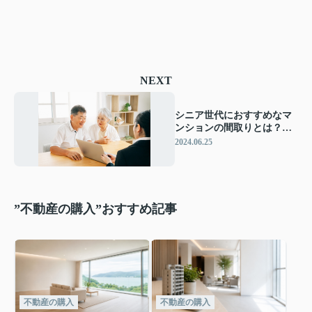
NEXT
シニア世代におすすめなマ
ンションの間取りとは？物
件を選ぶポイントを解説
2024.06.25
”不動産の購入”おすすめ記事
不動産の購入
不動産の購入