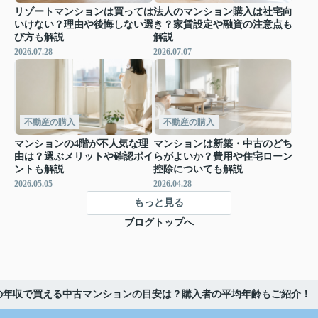
リゾートマンションは買っては
法人のマンション購入は社宅向
いけない？理由や後悔しない選
き？家賃設定や融資の注意点も
び方も解説
解説
2026.07.28
2026.07.07
不動産の購入
不動産の購入
マンションの4階が不人気な理
マンションは新築・中古のどち
由は？選ぶメリットや確認ポイ
らがよいか？費用や住宅ローン
ントも解説
控除についても解説
2026.05.05
2026.04.28
もっと見る
ブログトップへ
の年収で買える中古マンションの目安は？購入者の平均年齢もご紹介！