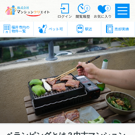
0
0
ログイン
閲覧履歴
お気に入り
福井市内の
ペット可
駅近
売却実績
物件一覧